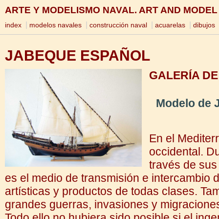
ARTE Y MODELISMO NAVAL. ART AND MODEL
|
|
|
|
index
modelos navales
construcción naval
acuarelas
dibujos
JABEQUE ESPAÑOL
GALERÍA DE
Modelo de 
En el Mediterr
occidental. D
través de sus
es el medio de transmisión e intercambio de
artísticas y productos de todas clases. Ta
grandes guerras, invasiones y migracione
Todo ello no hubiera sido posible si el ingen