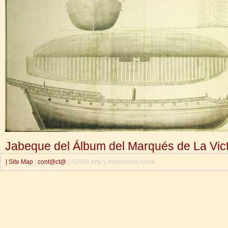
Jabeque del Álbum del Marqués de La Vict
| Site Map
|
cont@ct@
| ©2003 Arte y modelismo naval