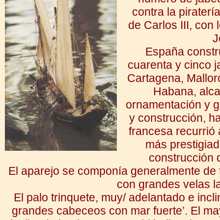
contra la pirater
de Carlos III, con
J
España constr
cuarenta y cinco j
Cartagena, Mallor
Habana, alca
ornamentación y g
y construcción, h
francesa recurrió
más prestigiad
construcción d
El aparejo se componía generalmente de 
con grandes velas la
El palo trinquete, muy/ adelantado e incli
grandes cabeceos con mar fuerte’. El may